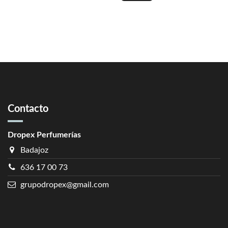
Contacto
Dropex Perfumerías
Badajoz
636 17 00 73
grupodropex@gmail.com