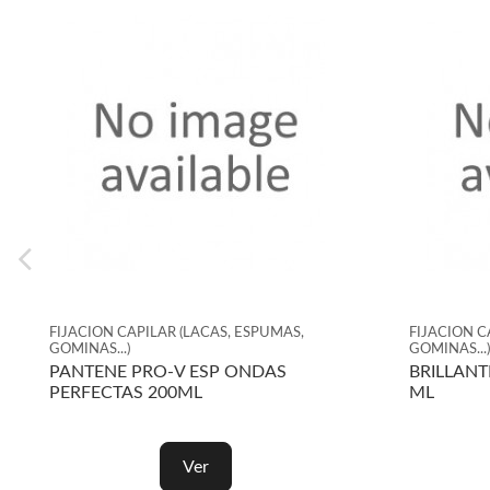
, ESPUMAS,
FIJACION CAPILAR (LACAS, ESPUMAS,
GOMINAS...)
TINA 250ML
NELLY CERA FIJACION MATE N.4
Ver