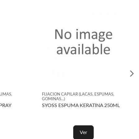
APILAR (LACAS, ESPUMAS,
FIJACION CAPILAR (LACAS, ES
GOMINAS...)
CA VOLUMEN LIFT
IO PLANET CURLY EXPERT
ESPUMA MOUSSE RIZOS 
Ver
Ver