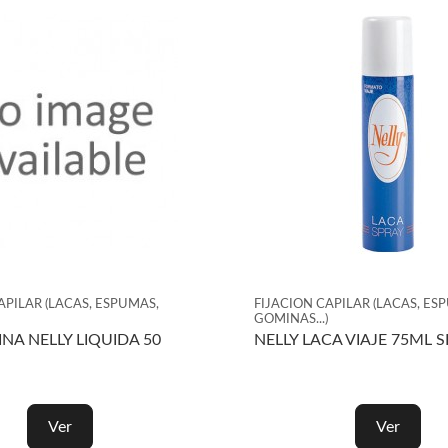
FIJACION CAPILAR (LACAS, ESPUMAS,
FIJACION C
GOMINAS...)
GOMINAS...)
PANTENE ESPUMA RIZOS
SYOSS LA
DEFINIDOS 05 200ML
300ML
Ver